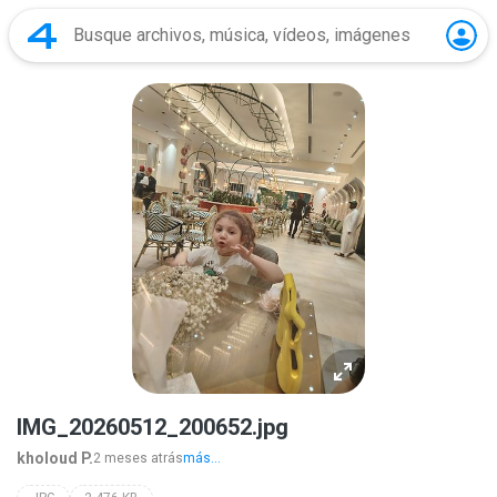
IMG_20260512_200652.jpg
kholoud P.
2 meses atrás
más...