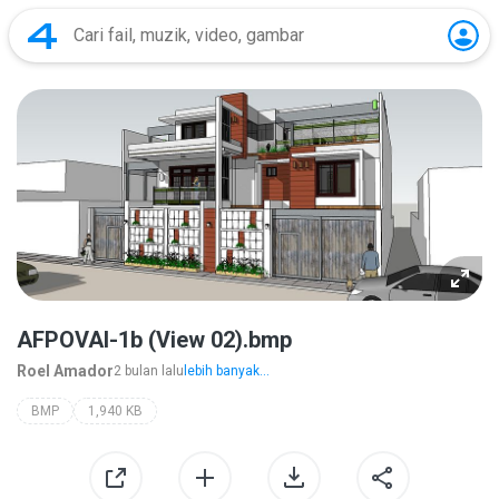
AFPOVAI-1b (View 02).bmp
Roel Amador
2 bulan lalu
lebih banyak...
BMP
1,940 KB