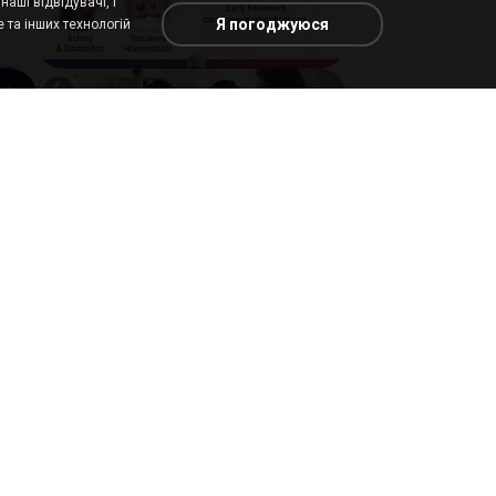
аші відвідувачі, і
Я погоджуюся
 та інших технологій