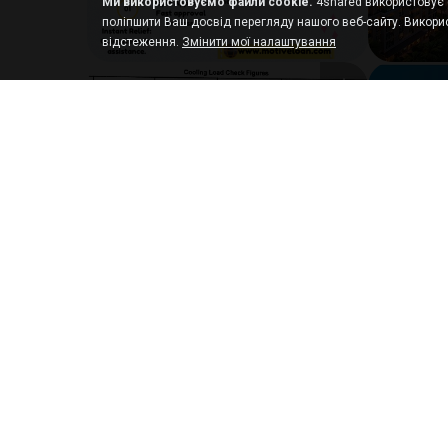
Ми використовуємо файли cookie.
4shared використовує ф
поліпшити Ваш досвід перегляду нашого веб-сайту. Викорис
відстеження.
Змінити мої налаштування