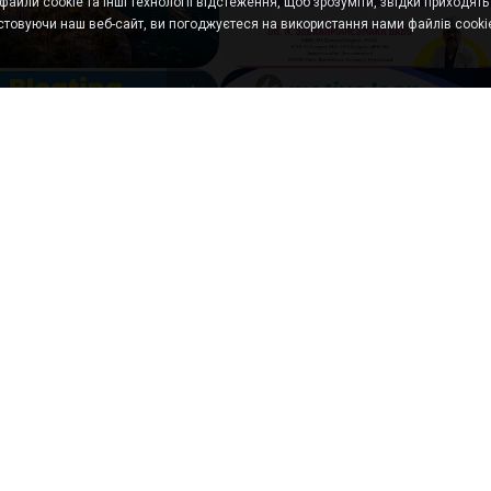
айли cookie та інші технології відстеження, щоб зрозуміти, звідки приходять н
товуючи наш веб-сайт, ви погоджуєтеся на використання нами файлів cookie