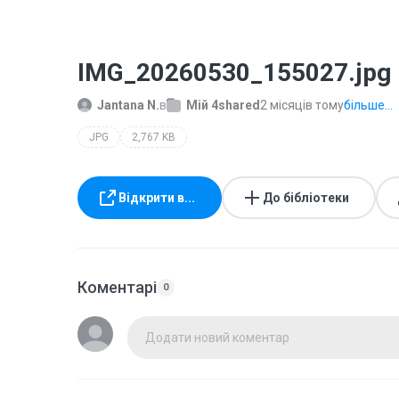
IMG_20260530_155027.jpg
Jantana N.
в
Мій 4shared
2 місяців тому
більше...
JPG
2,767 KB
Відкрити в...
До бібліотеки
Коментарі
0
Додати новий коментар