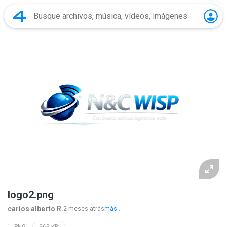
logo2.png
carlos alberto R.
2 meses atrás
más...
PNG
969 KB