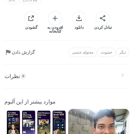
JPG
2,016 KB
تبادل کردن
دانلود
افزودن به
گشودن
کتابخانه
گزارش دادن
دیگر
خشونت
محتوای جنسی
نظرات
0
موارد بیشتر از این آلبوم