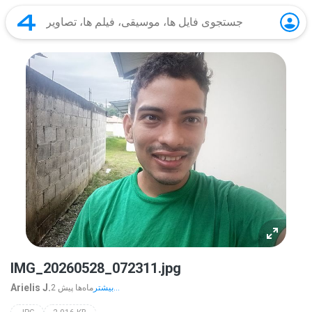
IMG_20260528_072311.jpg
Arielis J.
بیشتر...
2 ماه‌ها پیش