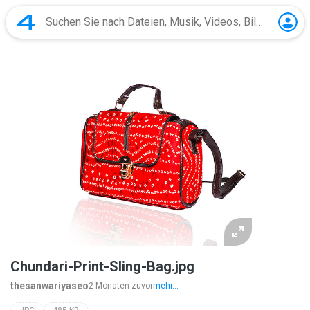
Chundari-Print-Sling-Bag.jpg
thesanwariyaseo
2 Monaten zuvor
mehr...