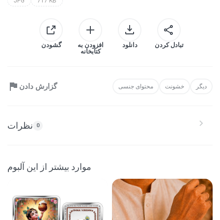
JPG
717 KB
تبادل کردن
دانلود
افزودن به
گشودن
کتابخانه
گزارش دادن
دیگر
خشونت
محتوای جنسی
نظرات
0
موارد بیشتر از این آلبوم