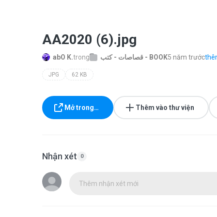
AA2020 (6).jpg
abO K.
trong
قصاصات - كتب - BOOK
5 năm trước
thêm
JPG
62 KB
Mở trong…
Thêm vào thư viện
Nhận xét
0
Thêm nhận xét mới