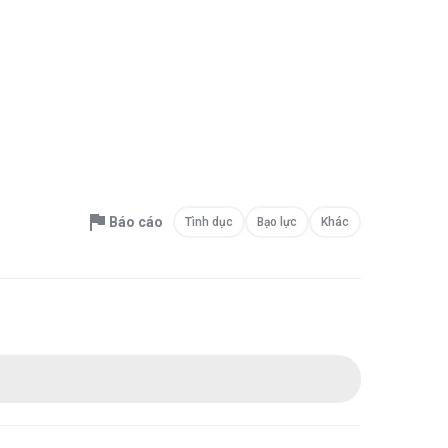
Báo cáo
Tình dục
Bạo lực
Khác