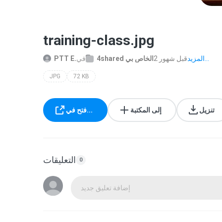
training-class.jpg
المزيد...
2 قبل شهور
4shared الخاص بي
في
PTT E.
JPG
72 KB
تنزيل
إلى المكتبة
فتح في...
التعليقات
0
إضافة تعليق جديد