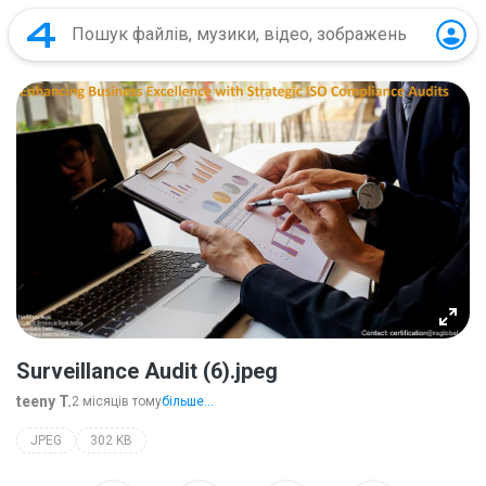
Surveillance Audit (6).jpeg
teeny T.
2 місяців тому
більше...
JPEG
302 KB