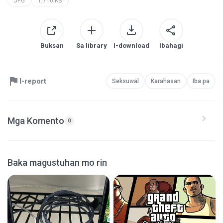
JPG
1,716 KB
Buksan
Sa library
I-download
Ibahagi
I-report
Seksuwal
Karahasan
Iba pa
Mga Komento
0
Baka magustuhan mo rin