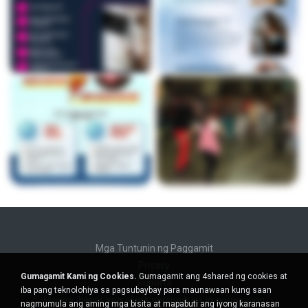
Mga Tuntunin ng Paggamit
Privacy
Gumagamit Kami ng Cookies.
Gumagamit ang 4shared ng cookies at
Suporta
iba pang teknolohiya sa pagsubaybay para maunawaan kung saan
Huwag ibenta ang aking personal na impormasyon
nagmumula ang aming mga bisita at mapabuti ang iyong karanasan