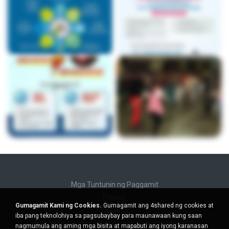
Mga Tuntunin ng Paggamit
Privacy
Gumagamit Kami ng Cookies.
Gumagamit ang 4shared ng cookies at
Suporta
iba pang teknolohiya sa pagsubaybay para maunawaan kung saan
Huwag ibenta ang aking personal na impormasyon
nagmumula ang aming mga bisita at mapabuti ang iyong karanasan