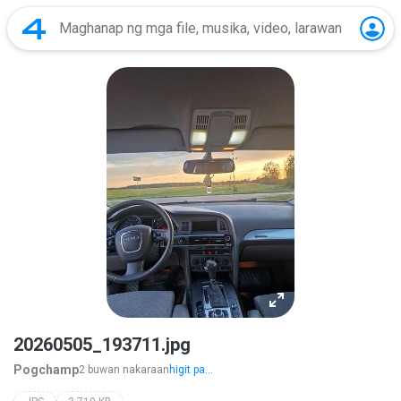
20260505_193711.jpg
Pogchamp
2 buwan nakaraan
higit pa...