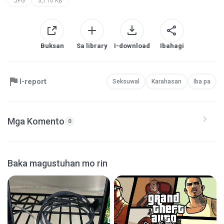
JPG
3,710 KB
Buksan
Sa library
I-download
Ibahagi
I-report
Seksuwal
Karahasan
Iba pa
Mga Komento
0
Baka magustuhan mo rin