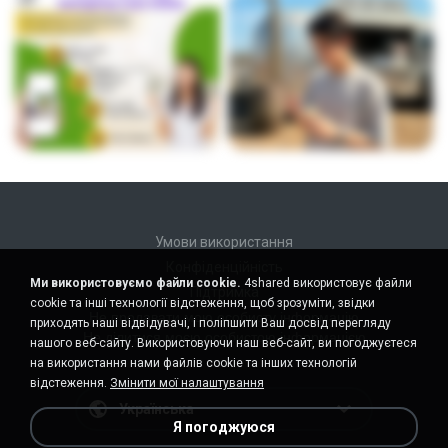
Умови використання
Конфіденційність
Ми використовуємо файли cookie.
4shared використовує файли
Підтримка
cookie та інші технології відстеження, щоб зрозуміти, звідки
Не продавати мою особисту інформацію
приходять наші відвідувачі, і поліпшити Ваш досвід перегляду
Не ділитися моєю особистою інформацією
нашого веб-сайту. Використовуючи наш веб-сайт, ви погоджуєтеся
на використання нами файлів cookie та інших технологій
відстеження.
Змінити мої налаштування
Українська
Я погоджуюся