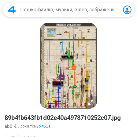
89b4fb643fb1d02e40a4978710252c07.jpg
abO K.
5 років тому
більше...