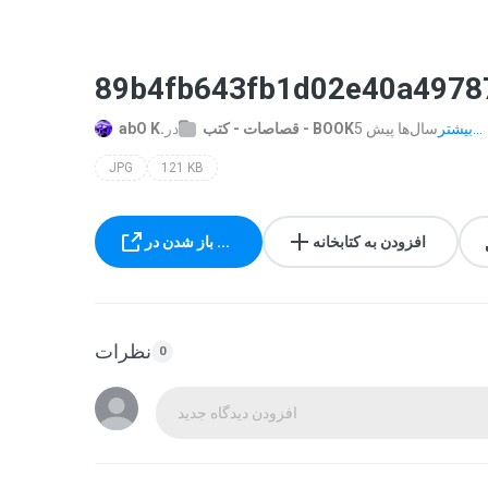
89b4fb643fb1d02e40a4978
بیشتر...
5 سال‌ها پیش
قصاصات - كتب - BOOK
در
abO K.
JPG
121 KB
افزودن به کتابخانه
باز شدن در ...
نظرات
0
افزودن دیدگاه جدید