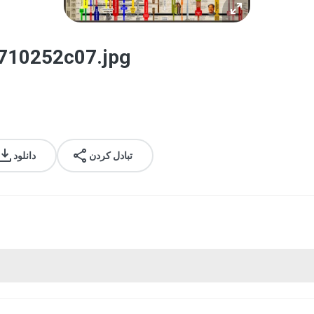
710252c07.jpg
تبادل کردن
دانلود