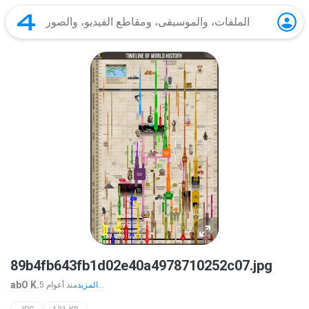
89b4fb643fb1d02e40a4978710252c07.jpg
abO K.
المزيد...
5 منذ أعوام