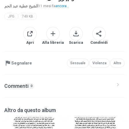
الشيخ عطية عبد الحم
11 mesi fa
ancora...
JPG
749 KB
Apri
Alla libreria
Scarica
Condividi
Segnalare
Sessuale
Violenza
Altro
Commenti
0
Altro da questo album