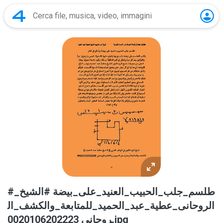
#طلسم_جلب_الحبيب_العنيد_على_بيضة #الشيخ_
الروحانى_عطية_عبد_الحميد_للمتابعة_والكشف_ال
روحانى 0020106202223.jpg