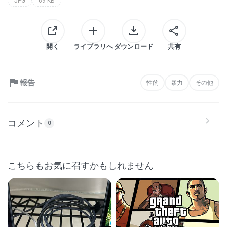
JPG
69 KB
開く
ライブラリへ
ダウンロード
共有
報告
性的
暴力
その他
コメント
0
こちらもお気に召すかもしれません