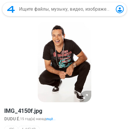
IMG_4150f.jpg
DUDU É.
15 год(а) назад
ещё...