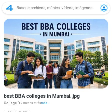
best BBA colleges in Mumbai..jpg
College D.
2 meses atrás
más...
JPG
99 KB