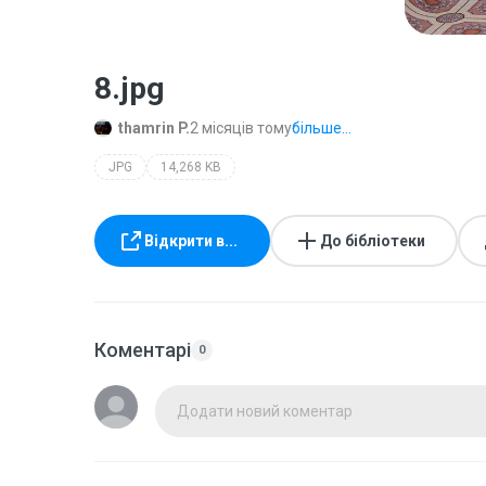
8.jpg
thamrin P.
2 місяців тому
більше...
JPG
14,268 KB
Відкрити в...
До бібліотеки
Коментарі
0
Додати новий коментар