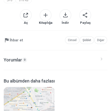
JPG
378 KB
Aç
Kitaplığa
İndir
Paylaş
İhbar et
Cinsel
Şiddet
Diğer
Yorumlar
0
Bu albümden daha fazlası