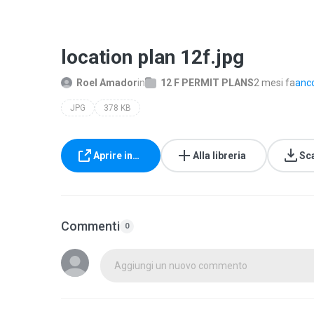
location plan 12f.jpg
Roel Amador
in
12 F PERMIT PLANS
2 mesi fa
anco
JPG
378 KB
Aprire in…
Alla libreria
Sc
Commenti
0
Aggiungi un nuovo commento