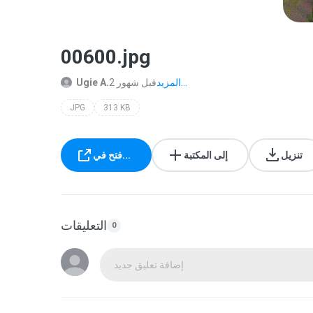
00600.jpg
المزيد...
2 قبل شهور
Ugie A.
JPG
313 KB
تنزيل
إلى المكتبة
فتح في...
التعليقات
0
إضافة تعليق جديد