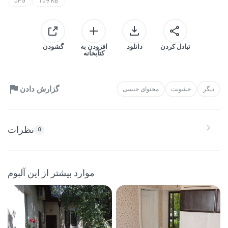
JPG
109 KB
تبادل کردن
دانلود
افزودن به
گشودن
کتابخانه
گزارش دادن
دیگر
خشونت
محتوای جنسی
نظرات
0
موارد بیشتر از این آلبوم