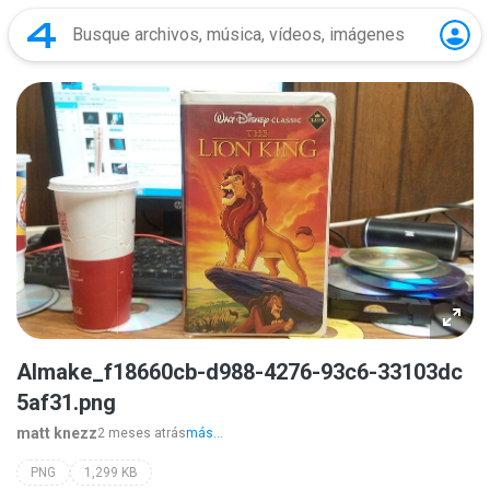
AImake_f18660cb-d988-4276-93c6-33103dc
5af31.png
matt knezz
2 meses atrás
más...
PNG
1,299 KB