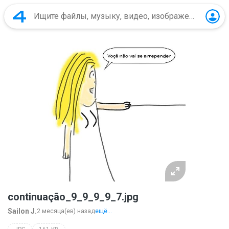
continuação_9_9_9_9_7.jpg
Sailon J.
2 месяца(ев) назад
ещё...