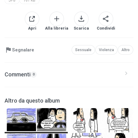
JPG
161 KB
Apri
Alla libreria
Scarica
Condividi
Segnalare
Sessuale
Violenza
Altro
Commenti
0
Altro da questo album