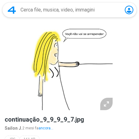
continuação_9_9_9_9_7.jpg
Sailon J.
2 mesi fa
ancora...