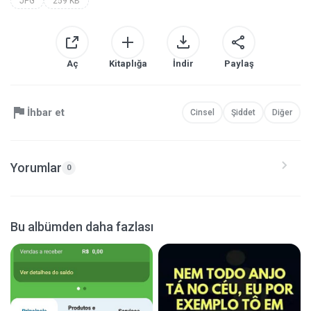
JPG
259 KB
Aç
Kitaplığa
İndir
Paylaş
İhbar et
Cinsel
Şiddet
Diğer
Yorumlar
0
Bu albümden daha fazlası