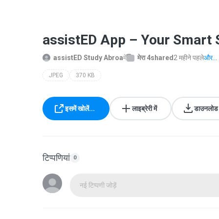
assistED App – Your Smart 
assistED Study Abroa
में
मेरा 4shared
2 महीने पहले
और...
JPEG
370 KB
इसमें खोलें...
लाइब्रेरी में
डाउनलोड क
टिप्पणियां
0
नई टिप्पणी जोड़ें