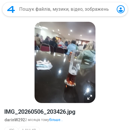
IMG_20260506_203426.jpg
darinW292
2 місяців тому
більше...