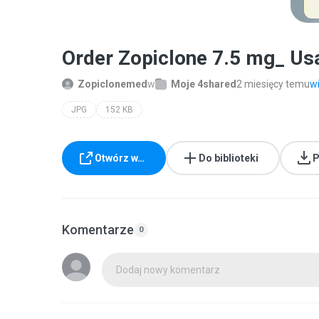
Order Zopiclone 7.5 mg_ Usa
Zopiclonemed
w
Moje 4shared
2 miesięcy temu
wi
JPG
152 KB
Otwórz w…
Do biblioteki
P
Komentarze
0
Dodaj nowy komentarz