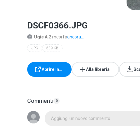
DSCF0366.JPG
Ugie A.
2 mesi fa
ancora...
JPG
689 KB
Aprire in…
Alla libreria
Sc
Commenti
0
Aggiungi un nuovo commento