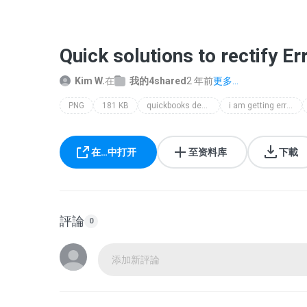
Quick solutions to rectify 
Kim W.
在
我的4shared
2 年前
更多...
PNG
181 KB
quickbooks desktop error 1603
i am getting error 1603 in quickbooks
在…中打开
至资料库
下載
評論
0
添加新評論