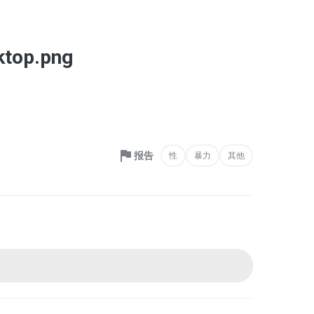
ktop.png
报告
性
暴力
其他