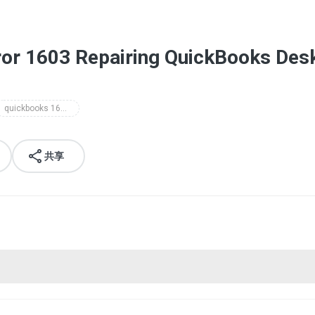
Error 1603 Repairing QuickBooks Des
quickbooks 1603 fix tool
共享