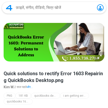
Quick solutions to rectify Error 1603 Repairin
g QuickBooks Desktop.png
Kim W.
2 साल पहले
और...
PNG
181 KB
quickbooks desktop error 1603
i am getting error 1603 in quickbooks
quickbooks 1603 fix tool