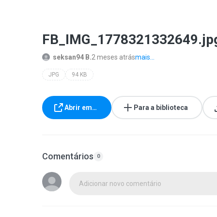
FB_IMG_1778321332649.jp
seksan94 B.
2 meses atrás
mais...
JPG
94 KB
Abrir em…
Para a biblioteca
Comentários
0
Adicionar novo comentário