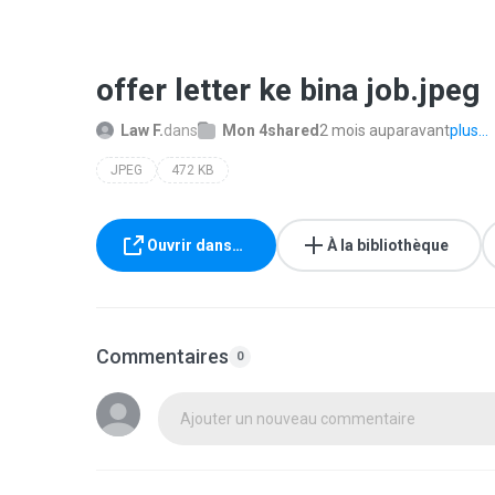
offer letter ke bina job.jpeg
Law F.
dans
Mon 4shared
2 mois auparavant
plus...
JPEG
472 KB
Ouvrir dans…
À la bibliothèque
Commentaires
0
Ajouter un nouveau commentaire