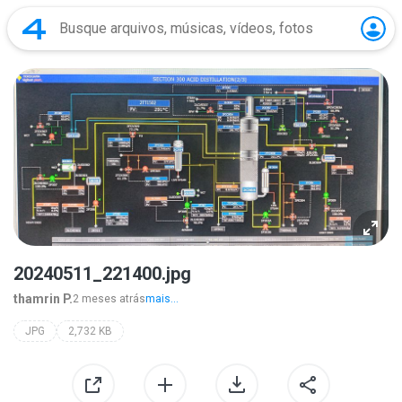
20240511_221400.jpg
thamrin P.
2 meses atrás
mais...
JPG
2,732 KB