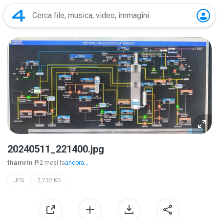
20240511_221400.jpg
thamrin P.
2 mesi fa
ancora...
JPG
2,732 KB