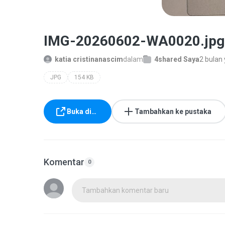
IMG-20260602-WA0020.jpg
katia cristinanascim
dalam
4shared Saya
2 bulan 
JPG
154 KB
Buka di…
Tambahkan ke pustaka
Komentar
0
Tambahkan komentar baru