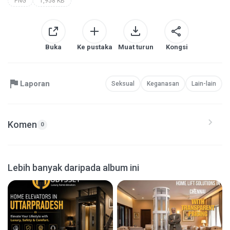
PNG
1,958 KB
Buka
Ke pustaka
Muat turun
Kongsi
Laporan
Seksual
Keganasan
Lain-lain
Komen
0
Lebih banyak daripada album ini