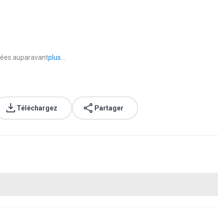
nées auparavant
plus...
Téléchargez
Partager