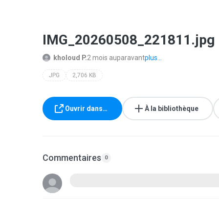
IMG_20260508_221811.jpg
kholoud P.
2 mois auparavant
plus...
JPG
2,706 KB
Ouvrir dans…
À la bibliothèque
Commentaires
0