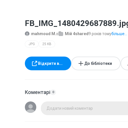
FB_IMG_1480429687889.jp
mahmoud M.
в
Мій 4shared
9 років тому
більше...
JPG
25 KB
Відкрити в...
До бібліотеки
Коментарі
0
Додати новий коментар