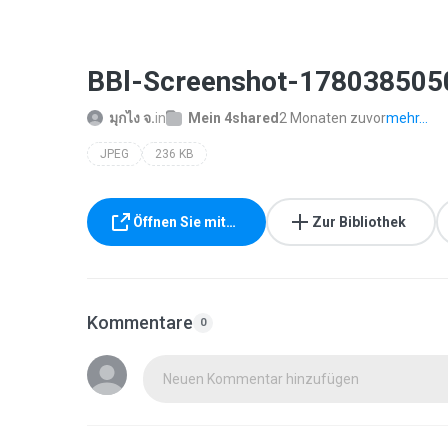
BBl-Screenshot-178038505
มุกไง จ.
in
Mein 4shared
2 Monaten zuvor
mehr...
JPEG
236 KB
Öffnen Sie mit…
Zur Bibliothek
Kommentare
0
Neuen Kommentar hinzufügen