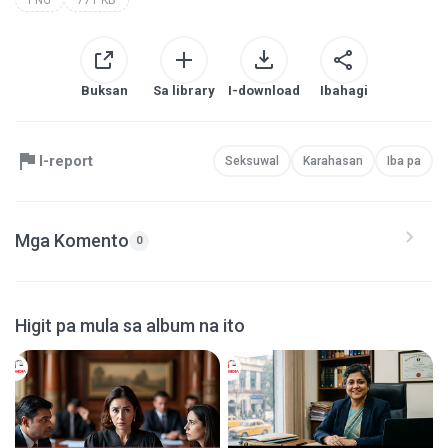
Buksan
Sa library
I-download
Ibahagi
I-report
Seksuwal
Karahasan
Iba pa
Mga Komento
0
Higit pa mula sa album na ito