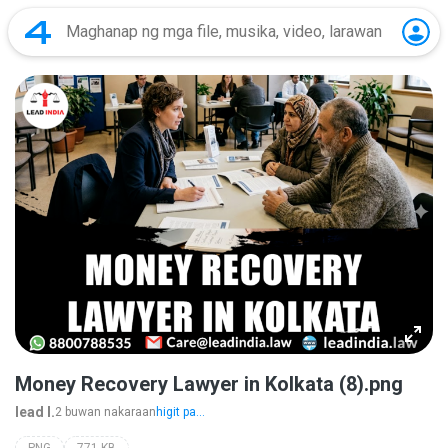
Money Recovery Lawyer in Kolkata (8).png
lead I.
2 buwan nakaraan
higit pa...
PNG
771 KB