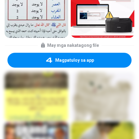
May mga nakatagong file
Magpatuloy sa app