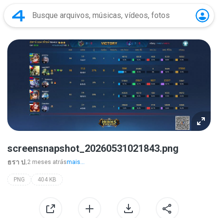
screensnapshot_20260531021843.png
ธรา ป.
2 meses atrás
mais...
PNG
404 KB