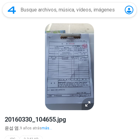
20160330_104655.jpg
윤섭 염.
9 años atrás
más...