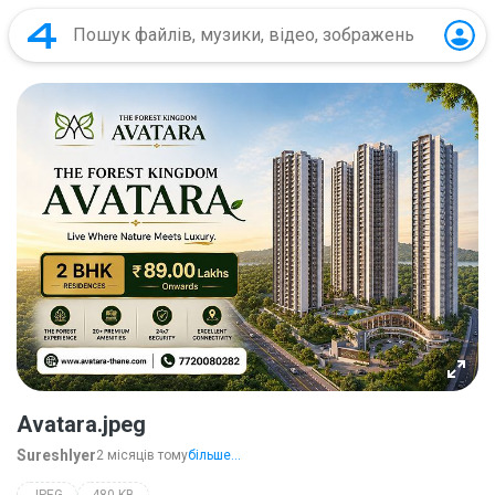
Avatara.jpeg
SureshIyer
2 місяців тому
більше...
JPEG
480 KB