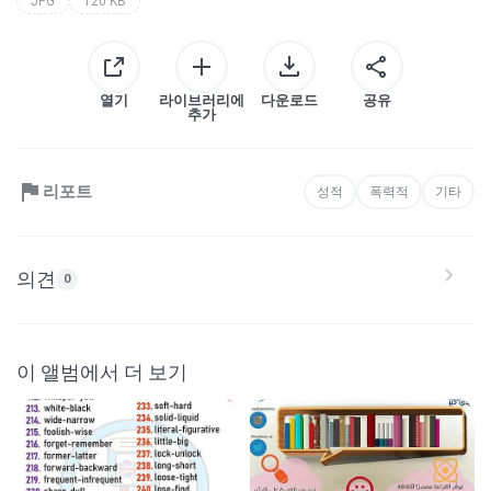
JPG
120 KB
열기
라이브러리에
다운로드
공유
추가
리포트
성적
폭력적
기타
의견
0
이 앨범에서 더 보기