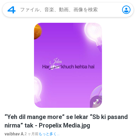
“Yeh dil mange more” se lekar “Sb ki pasand
nirma” tak - Propelix Media.jpg
vaibhav A.
2 ヶ月前
もっと多く...