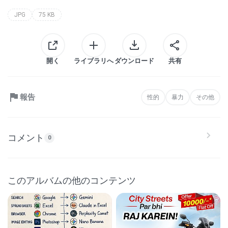
JPG
75 KB
開く
ライブラリへ
ダウンロード
共有
報告
性的
暴力
その他
コメント
0
このアルバムの他のコンテンツ